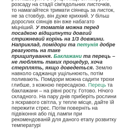
розсаду на стадії сім'ядольних листочків,
то намагайтеся тримати сіянець за листок,
не за стовбур, він дуже крихкий. У більш
дорослих сіянців він вже набагато
міцніший.
У томатів можна перед
посадкою відщипнути довгий
стрижневий корінь на 1/3 довжини.
Наприклад, помідори та
петунія
добре
реагують на таке
прищипування.
Баклажани
та перець –
не люблять таких процедур, хоча
стерплять, якщо доведеться.
Землю
навколо саджанця ущільнюють, потім
поливають. Помідори можна садити трохи
глибше, з кожною пересадкою.
Перець
та
баклажани – на рівні росту. Готово. Нічого
складного. На пару днів приберіть рослини
з яскравого світла, у тепле місце, дайте їй
пережити стрес. Потім поверніть на
підвіконня або під лампи при
рекомендованій для даного етапу розвитку
температурі