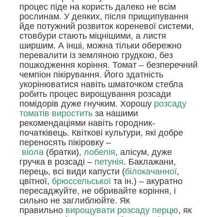
процес піде на користь далеко не всім
рослинам. У деяких, після прищипування
йде потужний розвиток кореневої системи,
стовбури стають міцнішими, а листя
ширшим. А інші, можна тільки обережно
перевалити із земляною грудкою, без
пошкодження коріння. Томат – безперечний
чемпіон пікірування. Його здатність
укорінюватися навіть шматочком стебла
робить процес вирощування розсади
помідорів дуже гнучким. Хорошу
розсаду
томатів виростить
за нашими
рекомендаціями навіть городник-
початківець. Квіткові культури, які добре
переносять пікіровку –
віола
(братки),
лобелія
, алісум, дуже
гручка в розсаді –
петунія
. Баклажани,
перець, всі види капусти (
білокачанної
,
цвітної,
брюссельської
та ін.) – акуратно
пересаджуйте, не обривайте коріння, і
сильно не заглиблюйте. Як
правильно
вирощувати розсаду перцю
, як