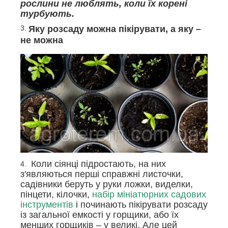
рослини не люблять, коли їх корені
турбують.
Яку розсаду можна пікірувати, а яку –
не можна
Коли сіянці підростають, на них
з'являються перші справжні листочки,
садівники беруть у руки ложки, виделки,
пінцети, кілочки,
набір мініатюрних садових
інструментів
і починають пікірувати розсаду
із загальної емкості у горщики, або їх
менших горщиків – у великі. Але цей