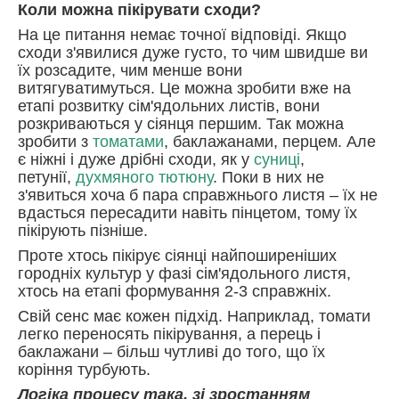
Коли можна пікірувати сходи?
На це питання немає точної відповіді. Якщо
сходи з'явилися дуже густо, то чим швидше ви
їх розсадите, чим менше вони
витягуватимуться. Це можна зробити вже на
етапі розвитку сім'ядольних листів, вони
розкриваються у сіянця першим. Так можна
зробити з
томатами
, баклажанами, перцем. Але
є ніжні і дуже дрібні сходи, як у
суниці
,
петунії,
духмяного тютюну
. Поки в них не
з'явиться хоча б пара справжнього листя – їх не
вдасться пересадити навіть пінцетом, тому їх
пікірують пізніше.
Проте хтось пікірує сіянці найпоширеніших
городніх культур у фазі сім'ядольного листя,
хтось на етапі формування 2-3 справжніх.
Свій сенс має кожен підхід. Наприклад, томати
легко переносять пікірування, а перець і
баклажани – більш чутливі до того, що їх
коріння турбують.
Логіка процесу така, зі зростанням