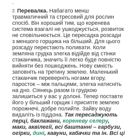
.
Перевалка.
Набагато менш
травматичний та стресовий для рослин
спосіб. Він хороший тим, що коренева
система взагалі не ушкоджується, розвиток
не сповільнюється. Це пересадка розсади
з меншого горщика на більший. Для цього
розсаду перестають поливати. Коли
земляна грудка злегка відійде від стінки
стаканчика, значить її легко буде повністю
вийняти без пошкоджень. Нову ємність
заповніть на третину землею. Маленький
стаканчик переверніть ногами вгору,
паросток – між пальцями, злегка натисніть
на дно. Сіянець разом із грудкою
залишиться у вас у долоні. Тепер поставте
його у більший горщик і присипте землею
порожнечі, добре полийте. Зайву воду
видаліть із піддона.
Так пересаджують
перці, баклажани,
кореневу селеру
,
маки, аквілегії, всі баштанні – гарбузи,
огірки,
дині
, кавуни, кабачки та ін. Всі ці