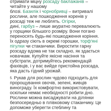
отримати міцну
розсаду баклажанів
–
читайте у нашому
блозі.
Базилік
і
чорнобривці
– витривалі
рослини, але пошкодження коренів у
розсаді теж не люблять.
Огірки
,
дині,
гарбуз
– лише акуратно перевалюють
у горщики більшого розміру. Вони погано
переносять будь-які пошкодження коріння.
Їх одразу сіють в окремі горошки,
торф'яні
пігулки
чи стаканчики. Виростити гарну
розсаду вдома не так складно, як здається
новачкам. Купуйте якісне насіння та
субстрати, дотримуйтесь рекомендацій
фахівців, і у вас вийде пристойна розсада,
яка дасть гідний урожай.
Рукав для рослин чудово підходить для
пророщування овочів, зелені, живців
винограду. Їх комфортно використовувати,
оскільки немає необхідності робити дно.
Рослини можна висаджувати на ділянки
безпосередньо в плівковому стаканчику. Це
допоможе уберегти стеблину та