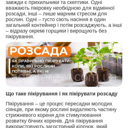
завжди є прихильники та скептики. Одні
вважають пікіровку необхідною для відмінної
розсади, інші – лише марним стресом для
рослин. Одні – густо сіють насіння в один
загальний контейнер і потім розсаджують, а інші
– відразу окремі горщики і вирощують без
пікірування.
Що таке пікірування і як пікірувати розсаду
Пікірування – це процес пересадки молодих
сіянців, при якому рослині видаляють частину
стрижневого кореня для стимулювання
розвитку бічних коренів. Для пікірування
використовують загострений кілочок, який