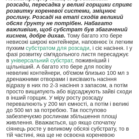
розсади, пересадка у великі горщики сприяє
розвитку кореневої системи, зміцнює
рослину. Розсаді на етапі сходів великий
обсяг ґрунту не потрібен. Набагато
важливіше, щоб субстрат був збагачений
киснем, добре дихав.
Тому багато хто бере
невисокі широкі контейнери, наповнює їх легким
пухким
субстратом для розсади
, і сіє насіння. І у
фазі розвитку сім'ядольного листя пересаджує
в
універсальний субстрат
, поживніший і
щільніший. А багато хто бере для посіву
невеликі контейнери, об'ємом близько 100 мл з
дренажними отворами і висівають насіння
відразу в них по 2-3 насіння з запасом, а потім
просто вищипують або відсаджують зайві сходи
в інший горщик. У міру росту розсаду
перевалюють у 200 мл ємності, а потім і великі
до 500 мл за потребою. Так поступово
забезпечуємо рослинам збільшення площі
живлення. Вважається, що якщо спочатку
сіянець росте у великому обсязі субстрату, то в
тій частині, яка ще не освоєна кореневою