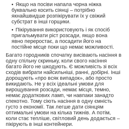
Якщо на посіви напала чорна ніжка
буквально косить сіянці – потрібно
якнайшвидше розпікірувати їх у свіжий
субстрат в інші горщики.
Пікірування використовують і як спосіб
пригальмувати ріст розсади, якщо вона
явно переростає, а посадити його на
постійне місце поки що немає можливості.
Багато городників спочатку висівають насіння в
одну спільну скриньку, коли свого насіння
багато його не шкодують. Є можливість зі всіх
сходів вибрати найсильніші, ранні, добірні. Інші
дорощують «про всяк випадок», або просто
викидають. Не у всіх ідеальні умови для
вирощування розсади, немає місця, темно,
немає додаткових ламп, чи навпаки занадто
спекотно. Тому сіють насіння в одну ємність
густо з економії. Так легше дати сіянцям
оптимальні умови на кілька тижнів. А потім,
коли стає тепліше, світловий день додається –
пікірують в інші контейнери.