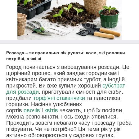
Розсада – як правильно пікірувати: коли, які рослини
потрібні, а які ні
Город починається з вирощування розсади. Це
щорічний процес, який завдає городникам і
квітникарям багато приємних турбот, а іноді й
прикростей. Ви вже купили хороший
субстрат
для розсади
, приготували ємності для сівби,
придбали
торф'яні стаканчики
та пластикові
горщики. Насіння улюблених
сортів
овочів
і
квітів
чекають, щоб їх посіяли.
Можна розпочинати. І ось сходи з'явилися.
Проходить зовсім небагато часу і розсаду треба
пікірувати. Чи не потрібно? Ця тема рік у рік
активно обговорюється у садових групах, і