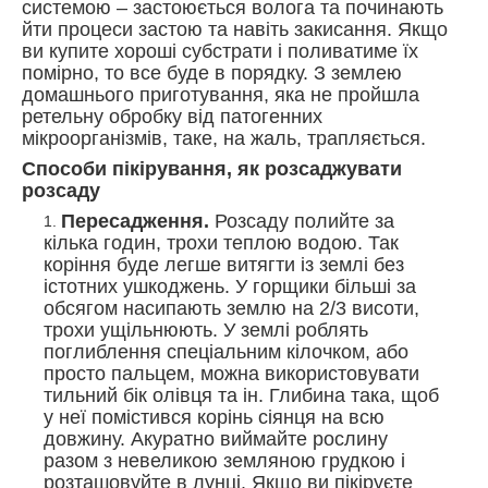
системою – застоюється волога та починають
йти процеси застою та навіть закисання. Якщо
ви купите хороші субстрати і поливатиме їх
помірно, то все буде в порядку. З землею
домашнього приготування, яка не пройшла
ретельну обробку від патогенних
мікроорганізмів, таке, на жаль, трапляється.
Способи пікірування, як розсаджувати
розсаду
Пересадження.
Розсаду полийте за
кілька годин, трохи теплою водою. Так
коріння буде легше витягти із землі без
істотних ушкоджень. У горщики більші за
обсягом насипають землю на 2/3 висоти,
трохи ущільнюють. У землі роблять
поглиблення спеціальним кілочком, або
просто пальцем, можна використовувати
тильний бік олівця та ін. Глибина така, щоб
у неї помістився корінь сіянця на всю
довжину. Акуратно виймайте рослину
разом з невеликою земляною грудкою і
розташовуйте в лунці. Якщо ви пікіруєте