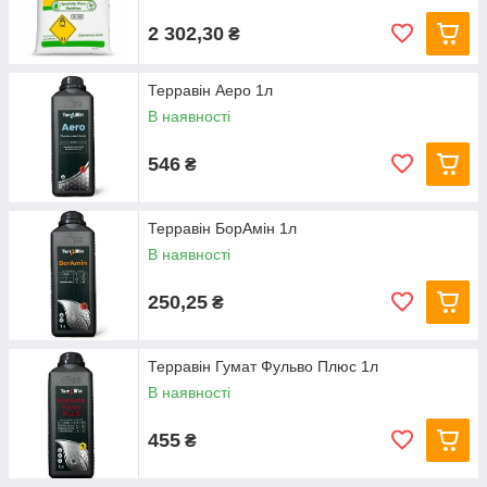
2 302,30
₴
Терравін Аеро 1л
В наявності
546
₴
Терравін БорАмін 1л
В наявності
250,25
₴
Терравін Гумат Фульво Плюс 1л
В наявності
455
₴