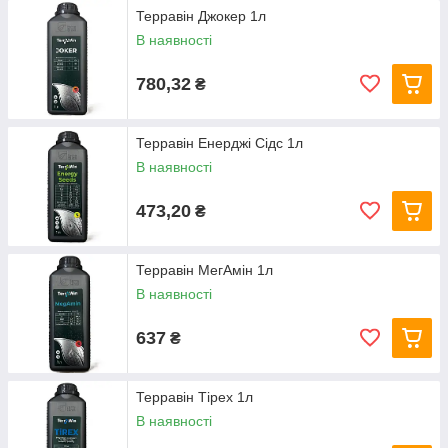
Терравін Джокер 1л
В наявності
780,32
₴
Терравін Енерджі Сідс 1л
В наявності
473,20
₴
Терравін МегАмін 1л
В наявності
637
₴
Терравін Тірех 1л
В наявності