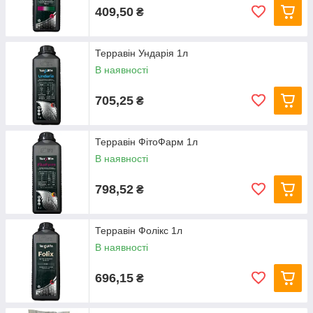
409,50
₴
Терравін Ундарія 1л
В наявності
705,25
₴
Терравін ФітоФарм 1л
В наявності
798,52
₴
Терравін Фолікс 1л
В наявності
696,15
₴