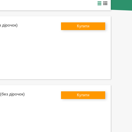
 дірочок)
Купити
(без дірочок)
Купити