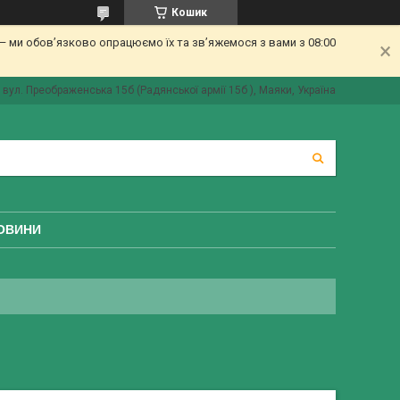
Кошик
 ми обов’язково опрацюємо їх та зв’яжемося з вами з 08:00
вул. Преображенська 15б (Радянської армії 15б ), Маяки, Україна
ОВИНИ