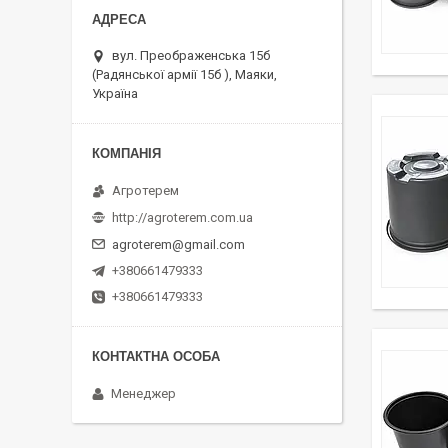
вул. Преображенська 15б
(Радянської армії 15б ), Маяки,
Україна
Агротерем
http://agroterem.com.ua
agroterem@gmail.com
+380661479333
+380661479333
Менеджер