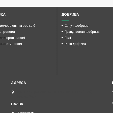
ВКА
ДОБРИВА
овочева опт та роздріб
Сипучі добрива
капронова
Гранульовані добрива
поліпропіленові
Гелі
поліетиленові
Рідкі добрива
вул. Преображенська 15б (Радянської армії 15б ),
Маяки, Україна
Агротерем